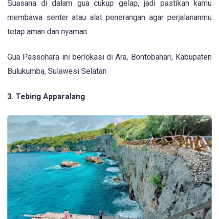
Suasana di dalam gua cukup gelap, jadi pastikan kamu
membawa senter atau alat penerangan agar perjalananmu
tetap aman dan nyaman.
Gua Passohara ini berlokasi di Ara, Bontobahari, Kabupaten
Bulukumba, Sulawesi Selatan
3. Tebing Apparalang