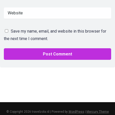
Save my name, email, and website in this browser for
the next time I comment.
© Copyright 2026 travelzola.id | Powered by
WordPress
|
Mercury Theme