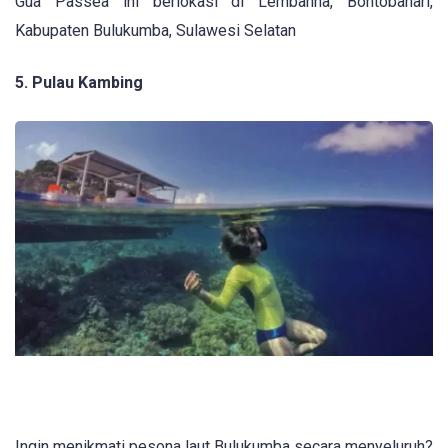
Gua Passea ini berlokasi di Lembanna, Bontobahari,
Kabupaten Bulukumba, Sulawesi Selatan
5. Pulau Kambing
Ingin menikmati pesona laut Bulukumba secara menyeluruh?