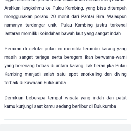
Arahkan langkahmu ke Pulau Kambing, yang bisa ditempuh
menggunakan perahu 20 menit dari Pantai Bira. Walaupun
namanya terdengar unik, Pulau Kambing justru terkenal
lantaran memiliki keindahan bawah laut yang sangat indah.
Perairan di sekitar pulau ini memiliki terumbu karang yang
masih sangat terjaga serta beragam ikan berwarna-warni
yang berenang bebas di antara karang. Tak heran jika Pulau
Kambing menjadi salah satu spot snorkeling dan diving
terbaik di kawasan Bulukumba.
Demikian beberapa tempat wisata yang indah dan patut
kamu kunjungi saat kamu sedang berlibur di Bulukumba