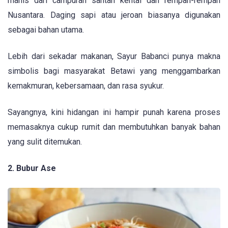
manis dari campuran santan kental dan rempah-rempah
Nusantara. Daging sapi atau jeroan biasanya digunakan
sebagai bahan utama.
Lebih dari sekadar makanan, Sayur Babanci punya makna
simbolis bagi masyarakat Betawi yang menggambarkan
kemakmuran, kebersamaan, dan rasa syukur.
Sayangnya, kini hidangan ini hampir punah karena proses
memasaknya cukup rumit dan membutuhkan banyak bahan
yang sulit ditemukan.
2. Bubur Ase