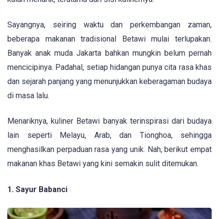
Sayangnya, seiring waktu dan perkembangan zaman,
beberapa makanan tradisional Betawi mulai terlupakan.
Banyak anak muda Jakarta bahkan mungkin belum pernah
mencicipinya. Padahal, setiap hidangan punya cita rasa khas
dan sejarah panjang yang menunjukkan keberagaman budaya
di masa lalu.
Menariknya, kuliner Betawi banyak terinspirasi dari budaya
lain seperti Melayu, Arab, dan Tionghoa, sehingga
menghasilkan perpaduan rasa yang unik. Nah, berikut empat
makanan khas Betawi yang kini semakin sulit ditemukan.
1. Sayur Babanci