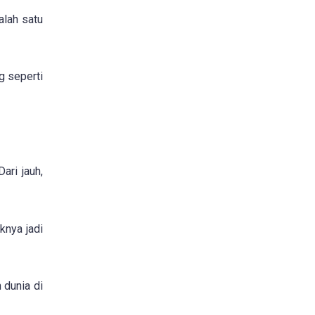
alah satu
g seperti
ari jauh,
knya jadi
 dunia di