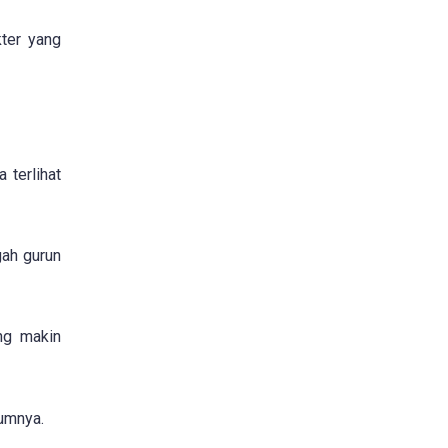
kter yang
 terlihat
gah gurun
ang makin
mumnya.