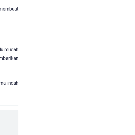
t membuat
alu mudah
emberikan
uma indah