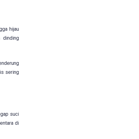
gga hijau
 dinding
cenderung
is sering
ggap suci
entara di