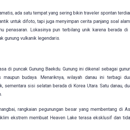
matis, ada satu tempat yang sering bikin traveler spontan terdi
tik untuk difoto, tapi juga menyimpan cerita panjang soal alam,
mu penasaran. Lokasinya pun terbilang unik karena berada di
ak gunung vulkanik legendaris.
sa di puncak Gunung Baekdu. Gunung ini dikenal sebagai gunu
s maupun budaya. Menariknya, wilayah danau ini terbagi du
, sementara sisi selatan berada di Korea Utara. Satu danau, du
.
Changbai, rangkaian pegunungan besar yang membentang di Asi
dan iklim ekstrem membuat Heaven Lake terasa eksklusif dan ti