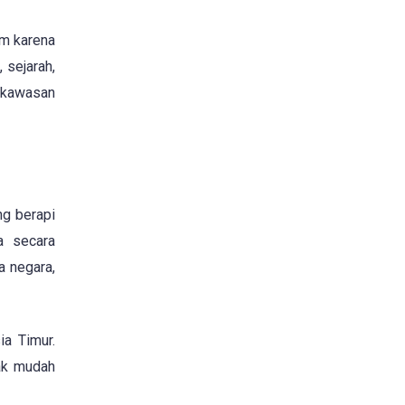
am karena
 sejarah,
 kawasan
ng berapi
a secara
a negara,
a Timur.
dak mudah