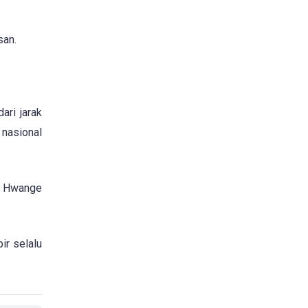
san.
ari jarak
 nasional
t Hwange
ir selalu