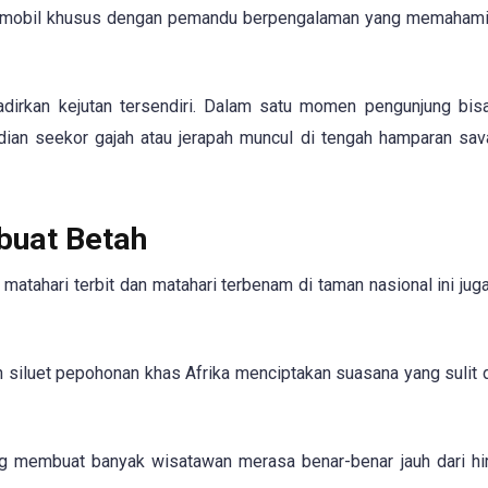
an mobil khusus dengan pemandu berpengalaman yang memahami 
adirkan kejutan tersendiri. Dalam satu momen pengunjung bis
dian seekor gajah atau jerapah muncul di tengah hamparan sa
uat Betah
atahari terbit dan matahari terbenam di taman nasional ini jug
 siluet pepohonan khas Afrika menciptakan suasana yang sulit 
g membuat banyak wisatawan merasa benar-benar jauh dari hir