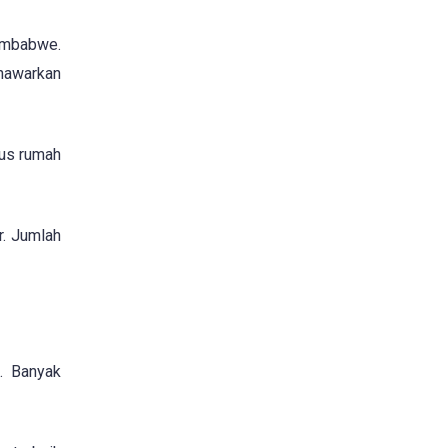
Zimbabwe.
nawarkan
gus rumah
r. Jumlah
. Banyak