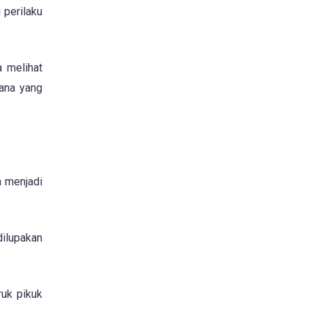
perilaku
a melihat
vana yang
a menjadi
dilupakan
uk pikuk