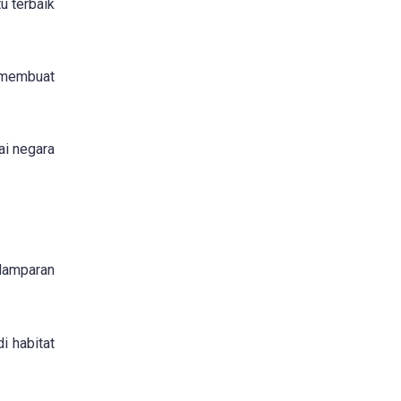
u terbaik
 membuat
ai negara
 Hamparan
i habitat