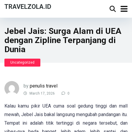
TRAVELZOLA.ID
Jebel Jais: Surga Alam di UEA
dengan Zipline Terpanjang di
Dunia
Uncategorized
by
penulis travel
March 17, 2026
0
Kalau kamu pikir UEA cuma soal gedung tinggi dan mall
mewah, Jebel Jais bakal langsung mengubah pandangan itu.
Tempat ini adalah titik tertinggi di negara tersebut, dan
vibes-nya beda banget, lebih adem, lebih santai, dan