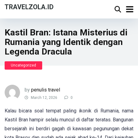
TRAVELZOLA.ID
Kastil Bran: Istana Misterius di
Rumania yang Identik dengan
Legenda Dracula
Uncategorized
by
penulis travel
March 12, 2026
0
Kalau bicara soal tempat paling ikonik di Rumania, nama
Kastil Bran hampir selalu muncul di daftar teratas. Bangunan
bersejarah ini berdiri gagah di kawasan pegunungan dekat
kota Brașov dan sudah ada sejak abad ke-14. Dari kejauhan