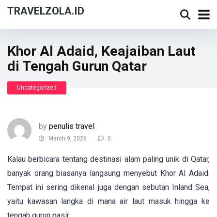
TRAVELZOLA.ID
Khor Al Adaid, Keajaiban Laut
di Tengah Gurun Qatar
Uncategorized
by
penulis travel
March 9, 2026
0
Kalau berbicara tentang destinasi alam paling unik di Qatar,
banyak orang biasanya langsung menyebut Khor Al Adaid.
Tempat ini sering dikenal juga dengan sebutan Inland Sea,
yaitu kawasan langka di mana air laut masuk hingga ke
tengah gurun pasir.