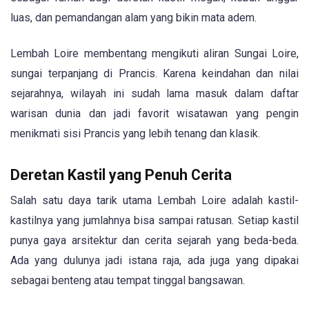
luas, dan pemandangan alam yang bikin mata adem.
Lembah Loire membentang mengikuti aliran Sungai Loire,
sungai terpanjang di Prancis. Karena keindahan dan nilai
sejarahnya, wilayah ini sudah lama masuk dalam daftar
warisan dunia dan jadi favorit wisatawan yang pengin
menikmati sisi Prancis yang lebih tenang dan klasik.
Deretan Kastil yang Penuh Cerita
Salah satu daya tarik utama Lembah Loire adalah kastil-
kastilnya yang jumlahnya bisa sampai ratusan. Setiap kastil
punya gaya arsitektur dan cerita sejarah yang beda-beda.
Ada yang dulunya jadi istana raja, ada juga yang dipakai
sebagai benteng atau tempat tinggal bangsawan.