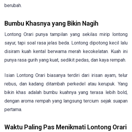
berubah.
Bumbu Khasnya yang Bikin Nagih
Lontong Orari punya tampilan yang sekilas mirip lontong
sayur, tapi soal rasa jelas beda. Lontong dipotong kecil lalu
disiram kuah kental berwarna merah kecokelatan. Kuah ini
punya rasa gurih yang kuat, sedikit pedas, dan kaya rempah.
Isian Lontong Orari biasanya terdiri dari irisan ayam, telur
rebus, dan kadang ditambah perkedel atau kerupuk. Yang
bikin khas adalah bumbu kuahnya yang terasa lebih bold,
dengan aroma rempah yang langsung tercium sejak suapan
pertama.
Waktu Paling Pas Menikmati Lontong Orari