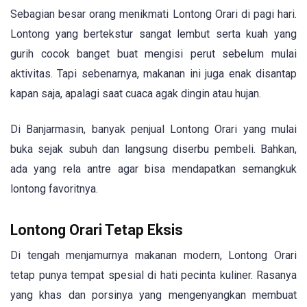
Sebagian besar orang menikmati Lontong Orari di pagi hari.
Lontong yang bertekstur sangat lembut serta kuah yang
gurih cocok banget buat mengisi perut sebelum mulai
aktivitas. Tapi sebenarnya, makanan ini juga enak disantap
kapan saja, apalagi saat cuaca agak dingin atau hujan.
Di Banjarmasin, banyak penjual Lontong Orari yang mulai
buka sejak subuh dan langsung diserbu pembeli. Bahkan,
ada yang rela antre agar bisa mendapatkan semangkuk
lontong favoritnya.
Lontong Orari Tetap Eksis
Di tengah menjamurnya makanan modern, Lontong Orari
tetap punya tempat spesial di hati pecinta kuliner. Rasanya
yang khas dan porsinya yang mengenyangkan membuat