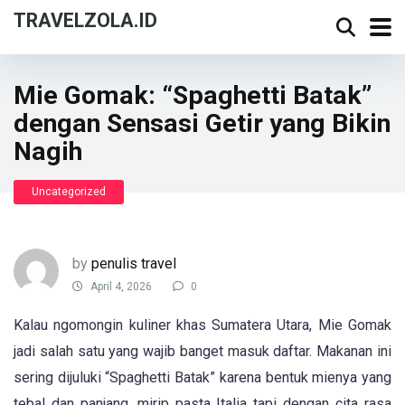
TRAVELZOLA.ID
Mie Gomak: “Spaghetti Batak”
dengan Sensasi Getir yang Bikin
Nagih
Uncategorized
by
penulis travel
April 4, 2026
0
Kalau ngomongin kuliner khas Sumatera Utara, Mie Gomak
jadi salah satu yang wajib banget masuk daftar. Makanan ini
sering dijuluki “Spaghetti Batak” karena bentuk mienya yang
tebal dan panjang, mirip pasta Italia tapi dengan cita rasa