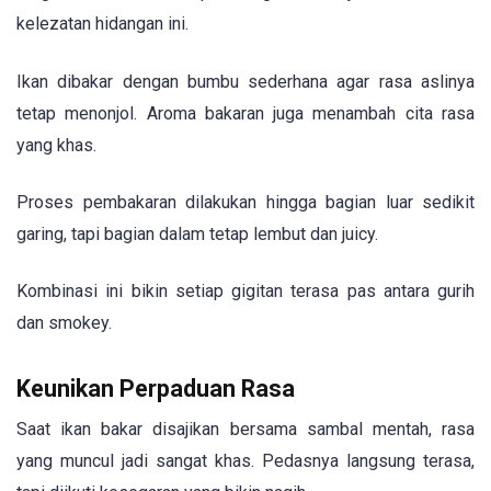
kelezatan hidangan ini.
Ikan dibakar dengan bumbu sederhana agar rasa aslinya
tetap menonjol. Aroma bakaran juga menambah cita rasa
yang khas.
Proses pembakaran dilakukan hingga bagian luar sedikit
garing, tapi bagian dalam tetap lembut dan juicy.
Kombinasi ini bikin setiap gigitan terasa pas antara gurih
dan smokey.
Keunikan Perpaduan Rasa
Saat ikan bakar disajikan bersama sambal mentah, rasa
yang muncul jadi sangat khas. Pedasnya langsung terasa,