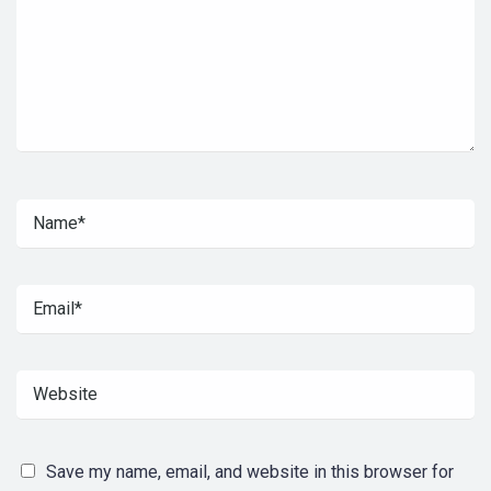
Save my name, email, and website in this browser for