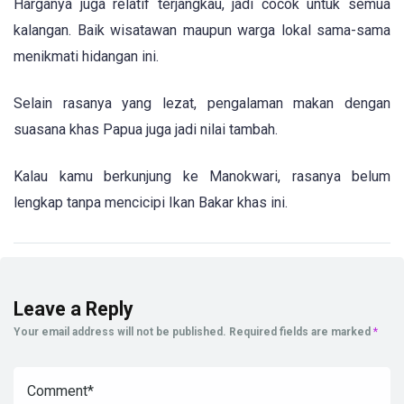
Harganya juga relatif terjangkau, jadi cocok untuk semua
kalangan. Baik wisatawan maupun warga lokal sama-sama
menikmati hidangan ini.
Selain rasanya yang lezat, pengalaman makan dengan
suasana khas Papua juga jadi nilai tambah.
Kalau kamu berkunjung ke Manokwari, rasanya belum
lengkap tanpa mencicipi Ikan Bakar khas ini.
Leave a Reply
Your email address will not be published.
Required fields are marked
*