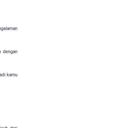
engalaman
h dengan
jadi kamu