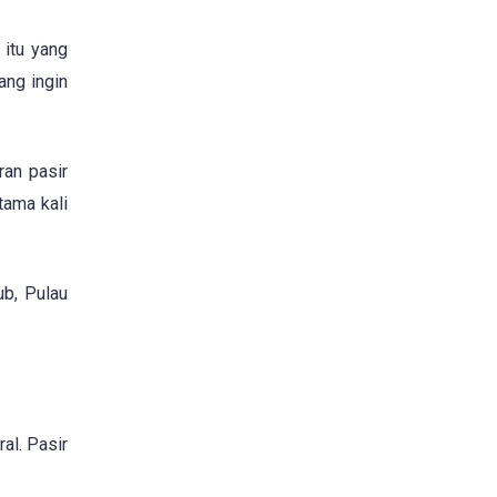
 itu yang
ang ingin
an pasir
tama kali
ub, Pulau
al. Pasir