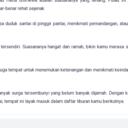
lau Hatta istimewa adalah suasananya yang tenang. Pulau ini 
ar-benar rehat sejenak.
isa duduk santai di pinggir pantai, menikmati pemandangan, ata
 tersendiri. Suasananya hangat dan ramah, bikin kamu merasa s
pi juga tempat untuk menemukan ketenangan dan menikmati keind
banyak surga tersembunyi yang belum banyak dijamah. Dengan 
, tempat ini layak masuk dalam daftar liburan kamu berikutnya.