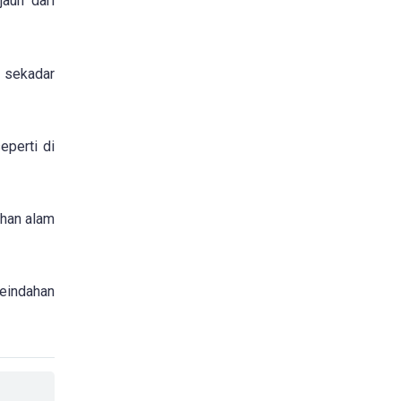
jauh dari
u sekadar
eperti di
ahan alam
keindahan