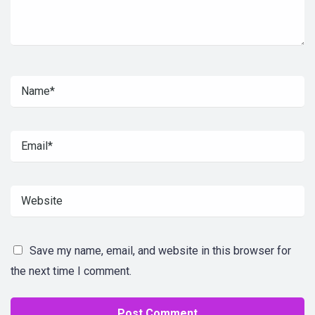
Save my name, email, and website in this browser for
the next time I comment.