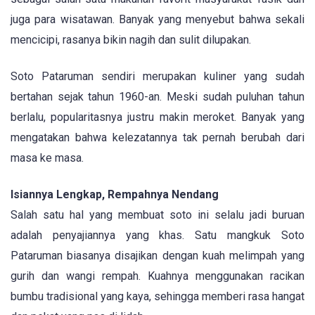
juga para wisatawan. Banyak yang menyebut bahwa sekali
mencicipi, rasanya bikin nagih dan sulit dilupakan.
Soto Pataruman sendiri merupakan kuliner yang sudah
bertahan sejak tahun 1960-an. Meski sudah puluhan tahun
berlalu, popularitasnya justru makin meroket. Banyak yang
mengatakan bahwa kelezatannya tak pernah berubah dari
masa ke masa.
Isiannya Lengkap, Rempahnya Nendang
Salah satu hal yang membuat soto ini selalu jadi buruan
adalah penyajiannya yang khas. Satu mangkuk Soto
Pataruman biasanya disajikan dengan kuah melimpah yang
gurih dan wangi rempah. Kuahnya menggunakan racikan
bumbu tradisional yang kaya, sehingga memberi rasa hangat